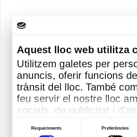
Aquest lloc web utilitza 
Utilitzem galetes per perso
anuncis, oferir funcions de 
trànsit del lloc. També co
feu servir el nostre lloc a
socials, de publicitat i d'a
seu torn, ells la poden c
Selecció
Requeriments
Preferències
de
hàgiu proporcionat o hagin 
consentiment